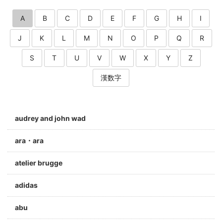
A
B
C
D
E
F
G
H
I
J
K
L
M
N
O
P
Q
R
S
T
U
V
W
X
Y
Z
漢数字
audrey and john wad
ara・ara
atelier brugge
adidas
abu