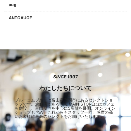
aug
ANTGAUGE
a jolie
ARC'TERYX
Aran Woollen Mills
ANTHOM
SINCE 1997
わたしたちについて
ブルーコムブルーは富山県高岡市にあるセレクトショ
ップです。旗艦店であるTHE MAIN STOREにはカフェ
も併設し、富山県内を中心に5店舗を展開。オンライン
ショップも含め、これからもスタッフ一同、感度の高
いお客様に最高のセレクトをお届けいたします。