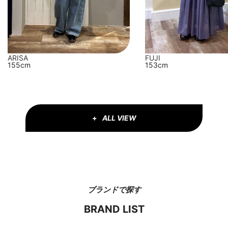
FUJI
ARISA
153cm
155cm
ALL VIEW
ブランドで探す
BRAND LIST